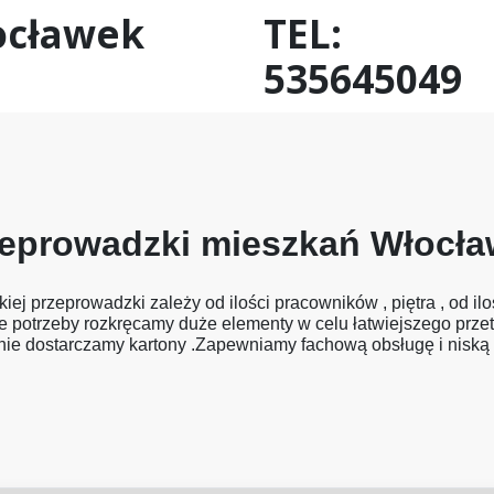
ocławek
TEL:
535645049
eprowadzki mieszkań Włocł
j przeprowadzki zależy od ilości pracowników , piętra , od ilo
e potrzeby rozkręcamy duże elementy w celu łatwiejszego prz
ie dostarczamy kartony .Zapewniamy fachową obsługę i niską 